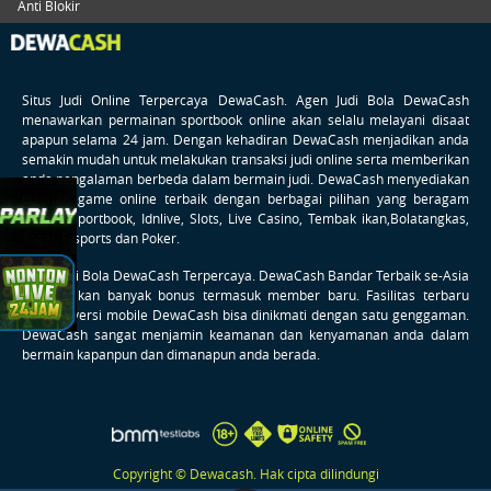
Anti Blokir
Arcade
Situs Judi Online Terpercaya
DewaCash
. Agen Judi Bola DewaCash
Promosi
menawarkan permainan sportbook online akan selalu melayani disaat
apapun selama 24 jam. Dengan kehadiran DewaCash menjadikan anda
Referral
semakin mudah untuk melakukan transaksi judi online serta memberikan
anda pengalaman berbeda dalam bermain judi. DewaCash menyediakan
taruhan game online terbaik dengan berbagai pilihan yang beragam
VIP
seperti Sportbook, Idnlive, Slots, Live Casino, Tembak ikan,Bolatangkas,
Member
Togel, E-sports dan Poker.
Lainnya
Agen Judi Bola DewaCash Terpercaya. DewaCash Bandar Terbaik se-Asia
memberikan banyak bonus termasuk member baru. Fasilitas terbaru
VERSI DESKTOP
aplikasi versi mobile DewaCash bisa dinikmati dengan satu genggaman.
DewaCash sangat menjamin keamanan dan kenyamanan anda dalam
bermain kapanpun dan dimanapun anda berada.
©
DEWACASH
Situs
Website
Bandar
Agen
Copyright © Dewacash. Hak cipta dilindungi
Taruhan