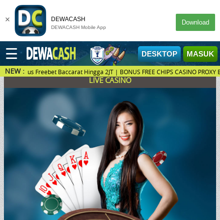
×
DEWACASH
Download
DEWACASH Mobile App
☰
DESKTOP
MASUK
NEW :
ari | Bonus Freebet Baccarat Hingga 2JT | BONUS FREE CHIPS CASINO PROX
DAFTAR
MASUK
LIVE CASINO
Beranda
Deposit
Games
PROMO
Sportbook
PROMO
E-Sport
PROMO